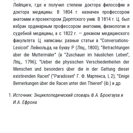
Лейпциге, где и получил степени доктора философии и
доктора медицины. В 1804 г. назначен профессором
анатомии и прозектором Дерптского унив. В 1814 г. Ц. был
избран ординарным профессором анатомии, физиологии и
судебной медицины, а с 1822 г. — деканом медицинского
факультета. Ц. написаны: разные статьи в "Conversations-
Lexicon" Лейнольда, на букву P (Лпц., 1800); "Betrachtungen
über die Muttermäler" (в "Zuschauer im häuslichen Leben",
Лпц., 1796); "Ueber die physischen Verschiedenheiten der
Menschen und besonders über die in der Gattung dieser
existirenden Racen" ("Paradoxen" Г. Ф. Мартенса, I, 2); "Einige
Bemerkungen über die Racen unter den Thieren" (ib.) и др.
Источник: Энциклопедический словарь Ф.А. Брокгауза и
И.А. Ефрона