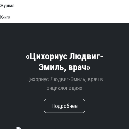
Журнал
Книги
«Цихориус Людвиг-
Эмиль, врач»
Цихориус Людвиг-Эмиль, врач в
энциклопедиях
Подробнее