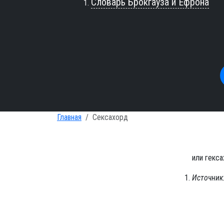
Словарь Брокгауза и Ефрона
Главная
Сексахорд
или гекса
Источник: