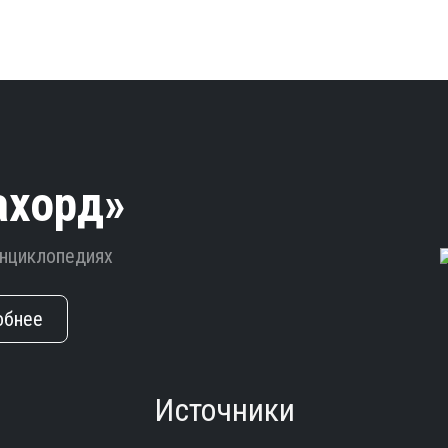
ахорд»
энциклопедиях
обнее
Источники