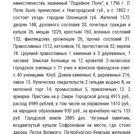
наместничества, названный "Лодейное Поле"; в 1796 г. Л.
Поле было причислено к Новгородской губ., а с 1802 г.
состоит уездн. городом Олонецкой губ. Жителей 1572:
дворян 148, духовного сословия 20, почетных граждан и
купцов 26, мещан 1029, крестьян 160, военных сословий
132, финляндских уроженцев 26, прочих сословий 31.
Православных 1512, католиков 10, протестантов 32, евреев
18. Церквей православных 1 каменная и 3 деревянных, 1
часовня. Земская больница на 12 кроватей. 2-хклассное
городское училище с 71 учен. и женское приходское учил.
с 40 ученицами. Клуб. Домов каменных 4, деревянных 216,
лавок 15. Купеческих свидетельств 2 гильдии выдано 8, на
мелочной торг 14, промысловых 5, приказчичьих 12. 2
ярмарки. Пристань на р. Свири. Городской доход 4915 руб.,
расход 4989 рублей, в том числе на управление 1410 руб.,
на народное образование 930 руб., на врачебную часть 133
руб. Городской земли 2885 дес. Чугунный памятник,
воздвигнутый купцом Софроновым на месте, где стоял
дворец Петра Великого. Петербургско-Кемская железная