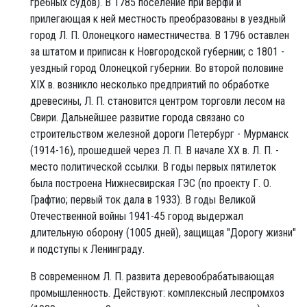
гребных судов). В 1785 поселение при верфи и
прилегающая к ней местность преобразованы в уездный
город Л. П. Олонецкого наместничества. В 1796 оставлен
за штатом и приписан к Новгородской губернии; с 1801 -
уездный город Олонецкой губернии. Во второй половине
XIX в. возникло несколько предприятий по обработке
древесины, Л. П. становится центром торговли лесом на
Свири. Дальнейшее развитие города связано со
строительством железной дороги Петербург - Мурманск
(1914-16), прошедшей через Л. П. В начале XX в. Л. П. -
место политической ссылки. В годы первых пятилеток
была построена Нижнесвирская ГЭС (по проекту Г. О.
Графтио; первый ток дала в 1933). В годы Великой
Отечественной войны 1941-45 город выдержал
длительную оборону (1005 дней), защищая "Дорогу жизни"
и подступы к Ленинграду.
В современном Л. П. развита деревообрабатывающая
промышленность. Действуют: комплексный леспромхоз