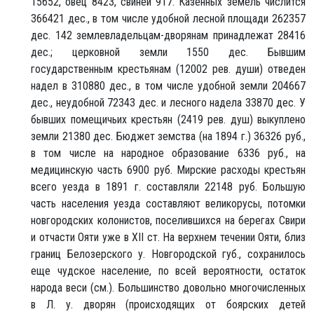
15652, овец 8423, свиней 917. Казенных земель числится
366421 дес., в том числе удобной лесной площади 262357
дес. 142 землевладельцам-дворянам принадлежат 28416
дес.; церковной земли 1550 дес. Бывшим
государственным крестьянам (12002 рев. души) отведен
надел в 310880 дес., в том числе удобной земли 204667
дес., неудобной 72343 дес. и лесного надела 33870 дес. У
бывших помещичьих крестьян (2419 рев. душ) выкуплено
земли 21380 дес. Бюджет земства (на 1894 г.) 36326 руб.,
в том числе на народное образование 6336 руб., на
медицинскую часть 6900 руб. Мирские расходы крестьян
всего уезда в 1891 г. составляли 22148 руб. Большую
часть населения уезда составляют великорусы, потомки
новгородских колонистов, поселившихся на берегах Свири
и отчасти Ояти уже в XII ст. На верхнем течении Ояти, близ
границ Белозерского у. Новгородской губ., сохранилось
еще чудское население, по всей вероятности, остаток
народа веси (см.). Большинство довольно многочисленных
в Л. у. дворян (происходящих от боярских детей