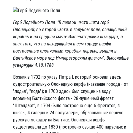
Герб Лодейного Поля. "В первой части щита герб
Олонецкий; во второй части, в голубом поле, оснащённый
корабль и на средней мачте Императорский штандарт, в
знак того, что на находящейся в сём городе верфи
построенные олончанами корабли, первые, вышли в
Балтийское море под Императорским флагом". Высочайше
утверждён 4.10.1788
Возник в 1702 по указу Петра I, который основал здесь
судостроительную Олонецкую верфь (название города - от
"лодья", "лодь"); в 1703 здесь был спущен на воду
первенец Балтийского флота - 28-пушечный фрегат
"Штандарт", в 1704 было построено ещё 6 фрегатов, 4
шнявы, 4 галеры и 24 полугалеры, образовавшие первую
русскую эскадру на Балтике. Олонецкая верфь
существовала до 1830 (построено свыше 400 парусных и