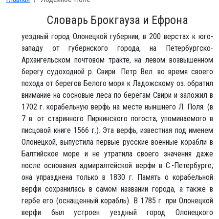
Словарь Брокгауза и Ефрона
уездный город Олонецкой губернии, в 200 верстах к юго-
западу от губернского города, на Петербургско-
Архангельском почтовом тракте, на левом возвышенном
берегу судоходной р. Свири. Петр Вел. во время своего
похода от берегов Белого моря к Ладожскому оз. обратил
внимание на сосновые леса по берегам Свири и заложил в
1702 г. корабельную верфь на месте ныншнего Л. Поля. (в
7 в. от старинного Пиркинского погоста, упоминаемого в
писцовой книге 1566 г.). Эта верфь, известная под именем
Олонецкой, выпустила первые русские военные корабли в
Балтийское море и не утратила своего значения даже
после основания адмиралтейской верфи в С.-Петербурге;
она упразднена только в 1830 г. Память о корабельной
верфи сохранилась в самом названии города, а также в
гербе его (оснащенный корабль). В 1785 г. при Олонецкой
верфи был устроен уездный город Олонецкого