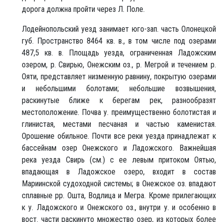
дорога должна пройти через Л. Поле.
Лодейнопольский уезд занимает юго-зап. часть Олонецкой
губ. Пространство 8464 кв. в., в том числе под озерами
487,5 кв. в. Площадь уезда, ограниченная Ладожским
озером, р. Свирью, Онежским оз., р. Мегрой и течением р.
Ояти, представляет низменную равнину, покрытую озерами
и небольшими болотами; небольшие возвышения,
раскинутые ближе к берегам рек, разнообразят
местоположение. Почва у. преимущественно болотистая и
глинистая, местами песчаная и частью каменистая.
Орошение обильное. Почти все реки уезда принадлежат к
бассейнам озер Онежского и Ладожского. Важнейшая
река уезда Свирь (см.) с ее левым притоком Оятью,
впадающая в Ладожское озеро, входит в состав
Мариинской судоходной системы; в Онежское оз. впадают
сплавные pp. Ошта, Водлица и Мегра. Кроме прилегающих
к у. Ладожского и Онежского оз., внутри у. и особенно в
вост. части раскинуто множество озер, из которых более