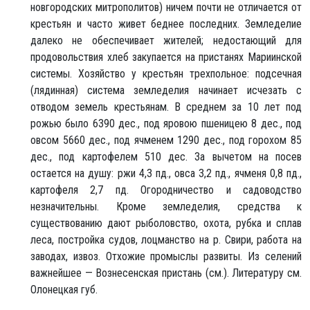
новгородских митрополитов) ничем почти не отличается от
крестьян и часто живет беднее последних. Земледелие
далеко не обеспечивает жителей; недостающий для
продовольствия хлеб закупается на пристанях Мариинской
системы. Хозяйство у крестьян трехпольное: подсечная
(лядинная) система земледелия начинает исчезать с
отводом земель крестьянам. В среднем за 10 лет под
рожью было 6390 дес., под яровою пшеницею 8 дес., под
овсом 5660 дес., под ячменем 1290 дес., под горохом 85
дес., под картофелем 510 дес. За вычетом на посев
остается на душу: ржи 4,3 пд., овса 3,2 пд., ячменя 0,8 пд.,
картофеля 2,7 пд. Огородничество и садоводство
незначительны. Кроме земледелия, средства к
существованию дают рыболовство, охота, рубка и сплав
леса, постройка судов, лоцманство на р. Свири, работа на
заводах, извоз. Отхожие промыслы развиты. Из селений
важнейшее — Вознесенская пристань (см.). Литературу см.
Олонецкая губ.