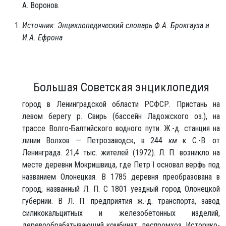
А. Воронов.
Источник: Энциклопедический словарь Ф.А. Брокгауза и
И.А. Ефрона
Большая Советская энциклопедия
город в Ленинградской области РСФСР. Пристань на
левом берегу р. Свирь (бассейн Ладожского оз.), на
трассе Волго-Балтийского водного пути. Ж.-д. станция на
линии Волхов — Петрозаводск, в 244
км
к С.-В. от
Ленинграда. 21,4 тыс. жителей (1972). Л. П. возникло на
месте деревни Мокришвица, где Петр I основал верфь под
названием Олонецкая. В 1785 деревня преобразована в
город, названный Л. П. С 1801 уездный город Олонецкой
губернии. В Л. П. предприятия ж.-д. транспорта, завод
силикокальцитных и железобетонных изделий,
деревообрабатывающий комбинат, леспромхоз. Историко-