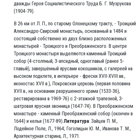
дважды Героя Социалистического Труда Б. Г. Музрукова
(1904-79).
В 26 км от Л. П., по старому Олонецкому тракту, - Троицкий
Александро-Свирский монастырь, основанный в 1484 и
состоящий собственно из двух близко расположенных
монастырей - Троицкого и Преображенского. В центре
Троицкого монастыря выделяются каменный Троицкий
собор (4-столпный, 3-апсидный, одноглавый (ранее 5-
главый), завершённый ярусами кокошников, с галереей на
высоком подклете, в интерьере - фрески XVII-XVIII вв.,
иконостас XVII в.), Покровская церковь (первая половина
XVII в., на основании разрушенного храма (1533-36),
реставрирована в 1969-76) с 2-этажной трапезной, 3-
шатровая ярусная звонница (1647-74). В Преображенском
монастыре - каменный Преображенский собор (окончен в
1644) и кельи (1677-89).
Литература
: Зайцев П. М.,
Лодейное Поле, Л., 1964; Гоголицын Ю. М., Иванова Т. М.,
Архитектурная старина, Л., 1971.