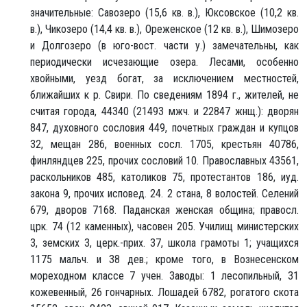
значительные: Савозеро (15,6 кв. в.), Юксовское (10,2 кв.
в.), Чикозеро (14,4 кв. в.), Ореженское (12 кв. в.), Шимозеро
и Долгозеро (в юго-вост. части у.) замечательны, как
периодически исчезающие озера. Лесами, особенно
хвойными, уезд богат, за исключением местностей,
ближайших к р. Свири. По сведениям 1894 г., жителей, не
считая города, 44340 (21493 мжч. и 22847 жнщ.): дворян
847, духовного сословия 449, почетных граждан и купцов
32, мещан 286, военных сосл. 1705, крестьян 40786,
финляндцев 225, прочих сословий 10. Православных 43561,
раскольников 485, католиков 75, протестантов 186, иуд.
закона 9, прочих исповед. 24. 2 стана, 8 волостей. Селений
679, дворов 7168. Паданская женская община; правосл.
црк. 74 (12 каменных), часовен 205. Училищ министерских
3, земских 3, церк.-прих. 37, школа грамоты 1; учащихся
1175 мальч. и 38 дев.; кроме того, в Вознесенском
мореходном классе 7 учен. Заводы: 1 лесопильный, 31
кожевенный, 26 гончарных. Лошадей 6782, рогатого скота