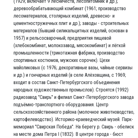
(1929; включает 9 лесничеств, лесопитомник и др.);
деревообрабатывающий комбинат (1961; производство
лесоматериалов, столярных изделий, древесно- и
цементностружечных плит и др.); заводы - строительных
материалов (бывший силикальцитных изделий, основан в
1957) и рельсосварочный; предприятия пищевой
(хлебокомбинат, молокозавод, мясокомбинат) и лёгкой
промышленности (трикотажная фабрика, производство
спортивных костюмов, мужских сорочек). Цехи
майоликовых (с 1976; декоративные вазы, чайные сервизы
и др.) и гончарных изделий (в селе Алёховщина, с 1969;
входит в состав Санкт-Петербургского объединения
народных художественных промыслов). Строятся (1992)
радиозавод "Свирь" и филиал Санкт-Петербургского завода
подъёмно-транспортного оборудования. Центр
сельскохозяйственного района (молочное животноводство,
картофелеводство). Историко-краеведческий музей. Парк-
мемориал "Свирская Победа". На берегу р. Свирь - обелиск
на месте дома Петра I (1832). В центре города - бюст