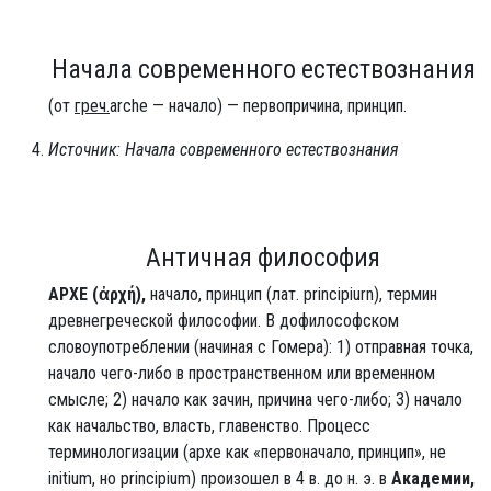
Начала современного естествознания
(от
греч.
arche — начало) — первопричина, принцип.
Источник: Начала современного естествознания
Античная философия
АРХЕ
(ἀρχή),
начало, принцип (лат. principiurn), термин
древнегреческой философии. В дофилософском
словоупотреблении (начиная с Гомера): 1) отправная точка,
начало чего-либо в пространственном или временном
смысле; 2) начало как зачин, причина чего-либо; 3) начало
как начальство, власть, главенство. Процесс
терминологизации (архе как «первоначало, принцип», не
initium, но principium) произошел в 4 в. до н. э. в
Академии,