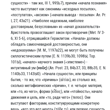
сущности» - там же, III 1, 995Ь7), причем «начала познания»
часто выступают как синонимы «исходных посылок»,
«постулатов», «аксиом» («начала вывода - посылки»: An. Pr.
I, 27, 43а21). «Наиболее надежным, наиболее
достоверным, безусловным» из «начал доказательств»
Аристотель провозглашает закон противоречия (Met. IV 3-
6; XI 5-6), отрицавшийся Гераклитом. «Начала» должны
обладать самоочевидной достоверностью, они
«недоказуемы» (М. М., 1197а22), не могут быть получены
силлогистическим путем (Е. N. 1139Ь30; 1098Ы; Тор.
101Ы); «начало» научного знания («эпистеме») -
интуитивный ум
(νοῦς)
(An. Post. 23, 84Ь37; 33, 88Ь35; Ε. Ν.
1140ЬЗЗ; 1143Ы0). «Начала сущности», или принципы
бытия, - то же, что «причины» (αἰτίαι), их столько же,
сколько метафизических «причин», т. е. четыре: материя,
или «то, из чего», форма (εἶδος), или «чтойность», начало
движения и цель, или «то, ради чего» (телос). Они
выступают факторами, конституирующими конкретную
вещь, «вот-это-вот-нечто» (τόδε τι), или первую сущность