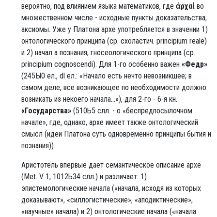
вероятно, под влиянием языка математиков, где
ἀρχαί
во
множественном числе - исходные пункты доказательства,
аксиомы. Уже у Платона архе употребляется в значении 1)
онтологического принципа (ср. схоластич. principium reale)
и 2) начал а познания, гносеологического принципа (ср.
principium cognoscendi). Для 1-го особенно важен
«Федр»
(245Ы0 ел., dl ел.: «Начало есть нечто невозникшее; в
самом деле, все возникающее по необходимости должно
возникать из некоего начала...»), для 2-го - 6-я кн.
«Государства»
(510Ь5 слл. - о «беспредпосылочном
начале», где, однако, архе имеет также онтологический
смысл (идеи Платона суть одновременно принципы бытия и
познания)).
Аристотель впервые дает семантическое описание архе
(Met. V 1, 1012Ь34 слл.) и различает: 1)
эпистемологические начала («начала, исходя из которых
доказывают», «силлогистические», «аподиктические»,
«научные» начала) и 2) онтологические начала («начала