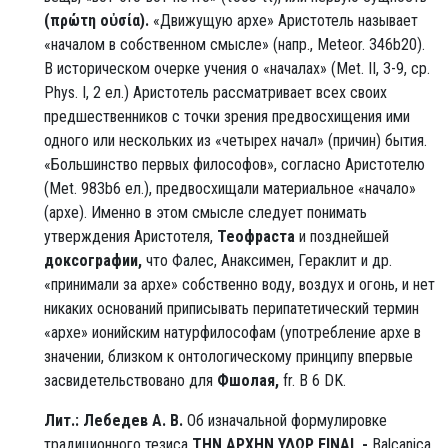
(πρώτη οὐσία).
«Движущую архе» Аристотель называет
«началом в собственном смысле» (напр., Meteor. 346b20).
В историческом очерке учения о «началах» (Met. II, 3-9, ср.
Phys. I, 2 ел.) Аристотель рассматривает всех своих
предшественников с точки зрения предвосхищения ими
одного или нескольких из «четырех начал» (причин) бытия.
«Большинство первых философов», согласно Аристотелю
(Met. 983b6 ел.), предвосхищали материальное «начало»
(архе). Именно в этом смысле следует понимать
утверждения Аристотеля,
Теофраста
и позднейшей
доксографии,
что Фалес, Анаксимен, Гераклит и др.
«принимали за архе» собственно воду, воздух и огонь, и нет
никаких оснований приписывать перипатетический термин
«архе» ионийским натурфилософам (употребление архе в
значении, близком к онтологическому принципу впервые
засвидетельствовано для
Фшолая,
fr. В 6 DK.
Лит.:
Лебедев А. В.
Об изначальной формулировке
традиционного тезиса
ΤΗΝ ΑΡΧΗΝ ΥΔΩΡ ΕΙΝΑΙ, -
Balcanica.