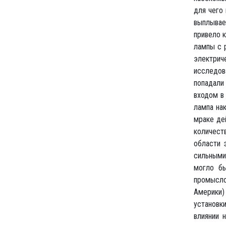
для чего 
выплывае
привело 
лампы с 
электри
исследов
попадали
входом в
лампа нак
мраке де
количеств
области 
сильными
могло бы
промысло
Америки)
установки
влиянии 