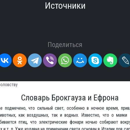
Источники
Поделиться
боловству
Словарь Брокгауза и Ефрона
е подмечено, что сильный свет, особенно в ночное время, прив
ивотных, как воздушных, так и водных. Известно, что о маяки 
бивается птиц, что электрические фонари ночью собирают вокр
 и т. п. Уже издавна на применении света основан в Италии лов сар