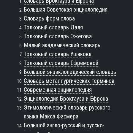
Словарь Брокгауза и Ефрона
Большая Советская энциклопедия
Словарь форм слова
Толковый словарь Даля
Толковый словарь Ожегова
Малый академический словарь
Толковый словарь Ушакова
Толковый словарь Ефремовой
Большой энциклопедический словарь
Словарь металлургических терминов
Современная энциклопедия
Энциклопедия Брокгауза и Ефрона
Этимологический словарь русского
языка Макса Фасмера
Большой англо-русский и русско-