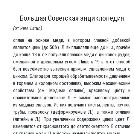
Большая Советская энциклопедия
(от нем. Latun)
сплав на основе меди, в котором главной добавкой
является цинк (до 50%). Л. выплавляли ещё до н. э., причём
до конца 18 в. её получали плавкой меди с цинковой рудой,
смешанной с древесным углём. Лишь в 19 в. этот способ
был повсеместно вытеснен прямым сплавлением меди с
цинком. Благодаря хорошей обрабатываемости давлением
в горячем и холодном состояниях, высоким механическим
свойствам (см. Медные сплавы)
,
красивому цвету и
сравнительной дешевизне Л. — самые распространённые
из медных сплавов. Из них получают листы, ленты, прутки,
трубы, проволоку (деформируемые Л.), а также отливки
(литейные Л.). При увеличении содержания цинка цвет Л.
изменяется от красноватого до светло-желтого. В отличие
от красной меди, Л. в России называли жёлтой медью.