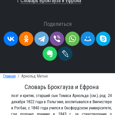
Словарь Брокгауза и Ефрона
Поделиться
Главная
Арнольд Матью
Словарь Брокгауза и Ефрона
поэт и критик; старший сын Томаса Арнольда (см.); род. 24
декабря 1822 года в Лэльгэме, воспитывался в Винчестере
и Рогбае, с 1840 года учился в Оксфордском университете,
где получил премию в 1843 г. за стихотворение о