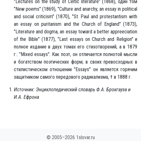
"Lectures on the study of Celtic literature" (1868), один том
"New poems" (1869), "Culture and anarchy, an essay in political
and social criticism" (1870), "St. Paul and protestantism with
an essay on puritanism and the Church of England" (1873),
"Literature and dogma, an essay toward a better appreeciation
of the Bible" (1877), "Last essays on Church and Religion" и
полное издание в двух томах его стихотворений, а в 1879
г.: "Mixed essays". Как поэт, он отличается полнотой мысли
и богатством поэтических форм; в своих превосходных в
стилистическом отношении "Essays" он является горячим
защитником самого передового радикализма, † в 1888 г.
Источник: Энциклопедический словарь Ф.А. Брокгауза и
И.А. Ефрона
© 2005–2026 1slovar.ru