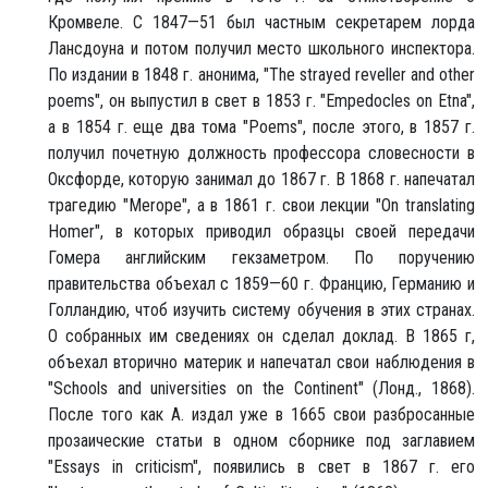
Кромвеле. С 1847—51 был частным секретарем лорда
Лансдоуна и потом получил место школьного инспектора.
По издании в 1848 г. анонима, "The strayed reveller and other
poems", он выпустил в свет в 1853 г. "Empedocles on Etna",
a в 1854 г. еще два тома "Poems", после этого, в 1857 г.
получил почетную должность профессора словесности в
Оксфорде, которую занимал до 1867 г. В 1868 г. напечатал
трагедию "Merope", а в 1861 г. свои лекции "On translating
Homer", в которых приводил образцы своей передачи
Гомера английским гекзаметром. По поручению
правительства объехал с 1859—60 г. Францию, Германию и
Голландию, чтоб изучить систему обучения в этих странах.
О собранных им сведениях он сделал доклад. В 1865 г,
объехал вторично материк и напечатал свои наблюдения в
"Schools and universities on the Continent" (Лонд., 1868).
После того как А. издал уже в 1665 свои разбросанные
прозаические статьи в одном сборнике под заглавием
"Essays in criticism", появились в свет в 1867 г. его