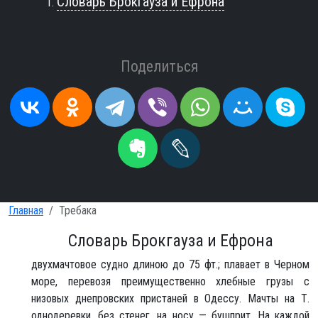
Словарь Брокгауза и Ефрона
Поделиться
Главная
Требака
Словарь Брокгауза и Ефрона
двухмачтовое судно длиною до 75 фт.; плавает в Черном
море, перевозя преимущественно хлебные грузы с
низовых днепровских пристаней в Одессу. Мачты на Т.
однодеревки, без стенег, на носу — бушприт. На каждой