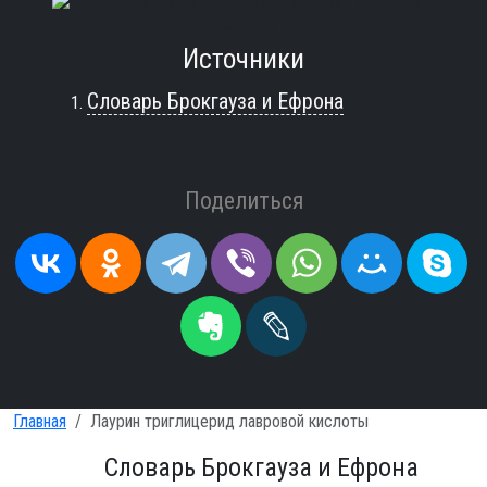
Источники
Словарь Брокгауза и Ефрона
Поделиться
Главная
Лаурин триглицерид лавровой кислоты
Словарь Брокгауза и Ефрона