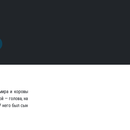
мира и коровы
й — голова, на
У него был сын