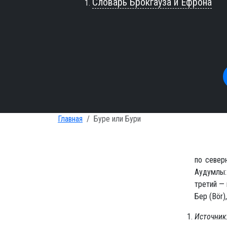
Словарь Брокгауза и Ефрона
Главная
Буре или Бури
по север
Аудумлы: 
третий — 
Бер (Bör)
Источник: