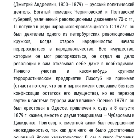
(Дмитрий Андреевич, 1850—1879) — русский политический
деятель. Богатый помещик Черниговской и Полтавской
губерний, увлеченный революционным движением 70-х гг.,
Л. вступил в ряды народников-пропагандистов. С 1877 г. он
был деятелем одного из петербургских революционных
кружков, когда старое народничество начало
перерождаться в народовольчество. Все имущество,
которым он мог распоряжаться, он отдал на дело
революции и сам отказывал себе даже в необходимом.
Личного участия в каком-нибудь крупном
террористическом предприятии Лизогуб не принимал
(отчасти потому, что он и партия имели основание бояться
конфискации остатков его имущества), но на переход
партии к системе террора имел влияние. Осенью 1878 г. он
был арестован в Одессе, привлечен к суду и 8 августа
1879 г. казнен, вместе с двумя товарищами — Чубаровым и
Давиденко. Приговор к смертной казни был совершенной
неожиданностью, так как для него не было достаточных
оснований. Яркую характеристику Л. см. в книге Степняка: