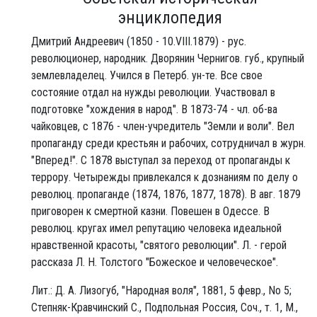
энциклопедия
Дмитрий Андреевич (1850 - 10.VIII.1879) - рус.
революционер, народник. Дворянин Чернигов. губ., крупный
землевладелец. Учился в Петерб. ун-те. Все свое
состояние отдал на нужды революции. Участвовал в
подготовке "хождения в народ". В 1873-74 - чл. об-ва
чайковцев, с 1876 - член-учредитель "Земли и воли". Вел
пропаганду среди крестьян и рабочих, сотрудничал в журн.
"Вперед!". С 1878 выступал за переход от пропаганды к
террору. Четырежды привлекался к дознаниям по делу о
революц. пропаганде (1874, 1876, 1877, 1878). В авг. 1879
приговорен к смертной казни. Повешен в Одессе. В
революц. кругах имел репутацию человека идеальной
нравственной красоты, "святого революции". Л. - герой
рассказа Л. Н. Толстого "Божеское и человеческое".
Лит.: Д. А. Лизогуб, "Народная воля", 1881, 5 февр., No 5;
Степняк-Кравчинский С., Подпольная Россия, Соч., т. 1, М.,