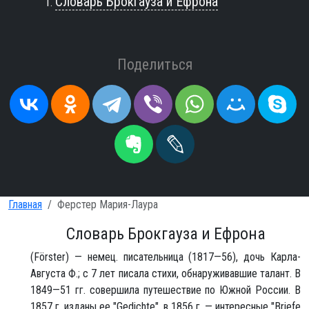
Словарь Брокгауза и Ефрона
Поделиться
Главная
Ферстер Мария-Лаура
Словарь Брокгауза и Ефрона
(Förster) — немец. писательница (1817—56), дочь Карла-
Августа Ф.; с 7 лет писала стихи, обнаруживавшие талант. В
1849—51 гг. совершила путешествие по Южной России. В
1857 г. изданы ее "Gedichte", в 1856 г. — интересные "Briefe