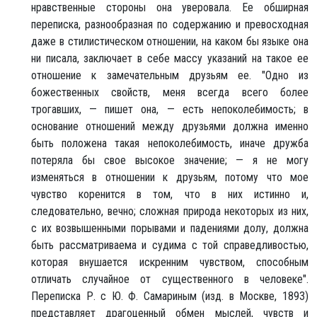
нравственные стороны она уверовала. Ее обширная
переписка, разнообразная по содержанию и превосходная
даже в стилистическом отношении, на каком бы языке она
ни писала, заключает в себе массу указаний на такое ее
отношение к замечательным друзьям ее. "Одно из
божественных свойств, меня всегда всего более
трогавших, — пишет она, — есть непоколебимость; в
основание отношений между друзьями должна именно
быть положена такая непоколебимость, иначе дружба
потеряла бы свое высокое значение; — я не могу
изменяться в отношении к друзьям, потому что мое
чувство коренится в том, что в них истинно и,
следовательно, вечно; сложная природа некоторых из них,
с их возвышенными порывами и падениями долу, должна
быть рассматриваема и судима с той справедливостью,
которая внушается искренним чувством, способным
отличать случайное от существенного в человеке".
Переписка Р. с Ю. Ф. Самариным (изд. в Москве, 1893)
представляет драгоценный обмен мыслей, чувств и