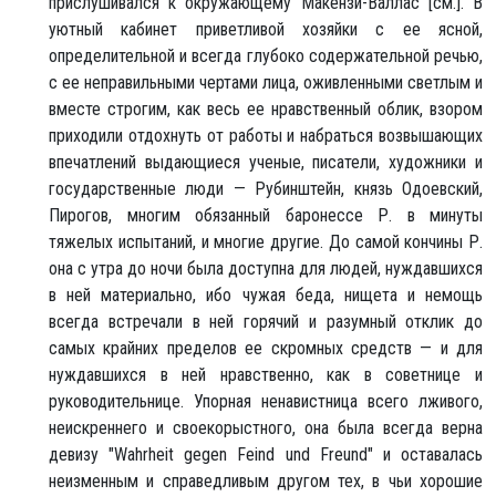
прислушивался к окружающему Макензи-Валлас [см.]. В
уютный кабинет приветливой хозяйки с ее ясной,
определительной и всегда глубоко содержательной речью,
с ее неправильными чертами лица, оживленными светлым и
вместе строгим, как весь ее нравственный облик, взором
приходили отдохнуть от работы и набраться возвышающих
впечатлений выдающиеся ученые, писатели, художники и
государственные люди — Рубинштейн, князь Одоевский,
Пирогов, многим обязанный баронессе Р. в минуты
тяжелых испытаний, и многие другие. До самой кончины Р.
она с утра до ночи была доступна для людей, нуждавшихся
в ней материально, ибо чужая беда, нищета и немощь
всегда встречали в ней горячий и разумный отклик до
самых крайних пределов ее скромных средств — и для
нуждавшихся в ней нравственно, как в советнице и
руководительнице. Упорная ненавистница всего лживого,
неискреннего и своекорыстного, она была всегда верна
девизу "Wahrheit gegen Feind und Freund" и оставалась
неизменным и справедливым другом тех, в чьи хорошие