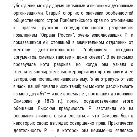
убеждений между двумя сильными и высокими духовными
организациями. Старый спор их о значении особенностей
общественного строя Прибалтийского края по отношению
к правам русской государственности разрешился
появлением "Окраин России", очень взволновавших Р. и
показавшихся ей, стоявшей в значительном отдалении от
местной действительности, "собранием негодных
аргументов, смелых гипотез и даже клевет". В ее письмах
прозвучала нота разрыва; но когда она узнала о
стеснительно-карательных мероприятиях против книги и ее
автора, она поспешила написать ему: "я не отрекусь от вас
в часы вашей печали и испытаний; вы можете рассчитывать
на мою дружбу" — и все восемь лет, протекших до кончины
Самарина (в 1876 г.), полны осуществлением этого
обещания. Высокая правдивость Р. заставила ее на
основании личного опыта сознаться, что Самарин был в
некоторых своих взглядах совершенно прав. Практически
деятельность Р. — в которой она неизменно являлась