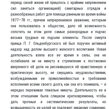
период своей жизни ей пришлось с крайним напряжением
сил заняться организацией) санитарных отрядов и
разнообразных работ для помощи раненым во время войны
1877—78 гг., причем непререкаемое уважение, которым
она пользовалась в обществе, дало ей возможность
сплотить на этом деле самые разнородные и подчас
весьма трудные на подъем элементы. После смерти
принца П. Г. Ольденбургского ей был поручен активный
надзор над делом высшего женского воспитания. Новая
деятельность взяла все ее время и силы; она не
ослабевала ни на минуту в стремлении к постановке
вверенного ей дела на рисовавшуюся ей нравственную и
практическую высоту, не смущаясь неудовольствиями,
возбуждаемыми ее прямолинейностью в требовании
исполнения всеми своего долга, как она его понимала, — и
нередко переживая тяжелые минуты. Деятельность ее в
этом отношении была слишком кратковременна, чтобы
дать прочные и систематические результаты, но
возвышенность ее целей не подлежит никакому сомнению.