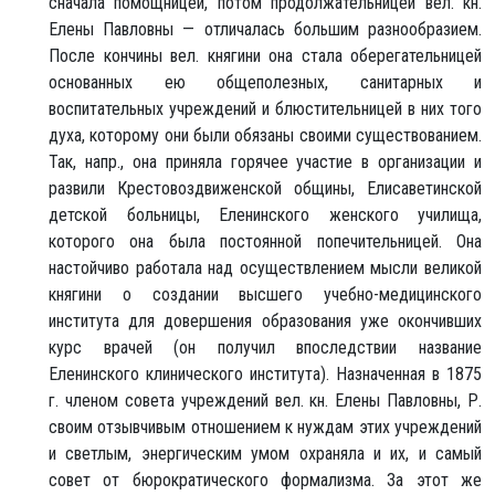
сначала помощницей, потом продолжательницей вел. кн.
Елены Павловны — отличалась большим разнообразием.
После кончины вел. княгини она стала оберегательницей
основанных ею общеполезных, санитарных и
воспитательных учреждений и блюстительницей в них того
духа, которому они были обязаны своими существованием.
Так, напр., она приняла горячее участие в организации и
развили Крестовоздвиженской общины, Елисаветинской
детской больницы, Еленинского женского училища,
которого она была постоянной попечительницей. Она
настойчиво работала над осуществлением мысли великой
княгини о создании высшего учебно-медицинского
института для довершения образования уже окончивших
курс врачей (он получил впоследствии название
Еленинского клинического института). Назначенная в 1875
г. членом совета учреждений вел. кн. Елены Павловны, Р.
своим отзывчивым отношением к нуждам этих учреждений
и светлым, энергическим умом охраняла и их, и самый
совет от бюрократического формализма. За этот же