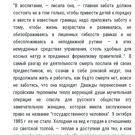
"В воспитании, — писала она, — главная забота должна
состоять не в том только, чтобы привести детей к порядку
и ввести в известные границы; надо приложить заботу к
тому, чтобы жизнь возрастала и развивалась, не
обезображиваясь в лишенных гибкости рамках и не
обеспложиваясь в неподвижной рутине — в этих
немудреных средствах управления, столь удобных для
косных натур и преданных формализму правителей...". В
самый разгар ее деятельности смерть послала ей своих
предвестников; но, сознав в себе роковой недуг, она
продолжала жить и работать, как будто смерти нет, вовсе
не заботясь, что она подходит. Дважды перенесенная с
геройским терпением тепло верующей души мучительная
операция не спасла для русского общества эту
замечательную женщину, которая имела заслуженное
право на название "государственного человека". 9 октября
1885 г. ее не стало. Холодная на вид и гордая в отношениях
со светской толпой, — теплая и доступная для тех, в ком