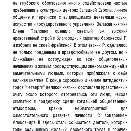
ее глубокого образования много содействовали частые
пребывания в культурных центрах Западной Европы, личное
общение и переписка с выдающимися деятелями науки,
искусства и государственного управления. Великая княгиня
Елена Павловна оценила светлый ум, высокий
нравственный строй и благородный характер баронессы Р.
и избрала ее своей фрейлиной. В этом звании Р. сделалась
не только преданным и правдолюбивым ее другом, но и
ближайшей ее сотрудницей во всех общеполезных
начинаниях и живым посредствующим звеном между ней в
замечательными людьми, которых приближала к себе
великая княгиня. В конце сороковых и начале пятидесятых
годов "четверги" великой княгини составляли нравственный
очаг, около которого отогревались эти люди, находя
симпатию и поддержку среди тогдашней общественной
атмосферы, крайне неблагоприятной для
самостоятельного развития личности. С воцарением
Александра II здесь стали собираться деятели, которых
годы задушевных желаний, серьезного труда и горячей