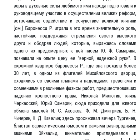
веры в духовные силы любимого ими народа подготовили к
руководящему участию в осуществлении великих реформ,
встречавших содействие и сочувствие великой княгини
[см.]. Баронесса Р. играла в это время значительную роль,
настойчиво поддерживая стремления своего высокого
друга и ободряя людей, которые, выражаясь словами
одного из предсмертных к ней писем Ю. Ф. Самарина,
познавали на опыте цену ее "верной, надежной руки". В
скромной квартире баронессы Р., где она прожила более
30 лет, в одном из флигелей Михайловского дворца,
сходились со своими планами и надеждами, тревогами и
сомнениями в различные фазисы работ, предшествовавших
падению крепостного права, Николай Милютин, князь
Черкасский, Юрий Самарин; сюда приходили для живого
обмена мыслей И. С. Аксаков, Ф. M. Дмитриев, Б. Н.
Чичерин, К. Д. Кавелин; здесь просиживал вечера Тургенев,
блистал саркастическим юмором и самыми разнородными
званиями Эйхвальд, внимательно приглядывался и