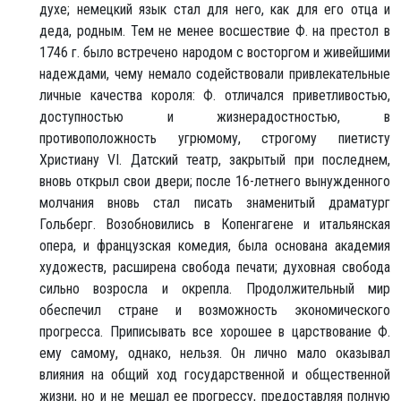
духе; немецкий язык стал для него, как для его отца и
деда, родным. Тем не менее восшествие Ф. на престол в
1746 г. было встречено народом с восторгом и живейшими
надеждами, чему немало содействовали привлекательные
личные качества короля: Ф. отличался приветливостью,
доступностью и жизнерадостностью, в
противоположность угрюмому, строгому пиетисту
Христиану VI. Датский театр, закрытый при последнем,
вновь открыл свои двери; после 16-летнего вынужденного
молчания вновь стал писать знаменитый драматург
Гольберг. Возобновились в Копенгагене и итальянская
опера, и французская комедия, была основана академия
художеств, расширена свобода печати; духовная свобода
сильно возросла и окрепла. Продолжительный мир
обеспечил стране и возможность экономического
прогресса. Приписывать все хорошее в царствование Ф.
ему самому, однако, нельзя. Он лично мало оказывал
влияния на общий ход государственной и общественной
жизни, но и не мешал ее прогрессу, предоставляя полную