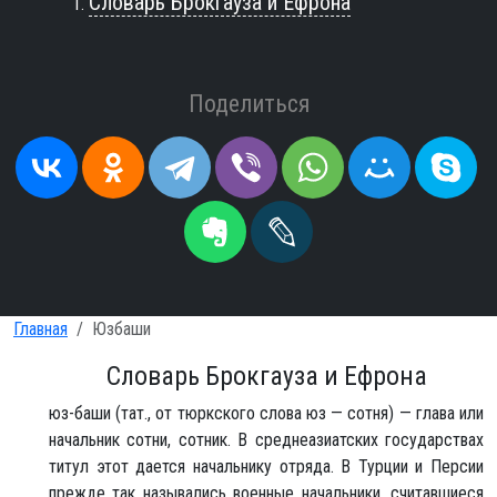
Словарь Брокгауза и Ефрона
Поделиться
Главная
Юзбаши
Словарь Брокгауза и Ефрона
юз-баши (тат., от тюркского слова юз — сотня) — глава или
начальник сотни, сотник. В среднеазиатских государствах
титул этот дается начальнику отряда. В Турции и Персии
прежде так назывались военные начальники, считавшиеся