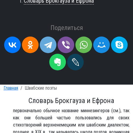
Словарь Брокгауза и Ефрона
Поделиться
Главная
Швабские поэты
Словарь Брокгауза и Ефрона
первоначально обычное название миннезингеров (см.), так
как они большей частью пользовались для своих
стихотворений верхненемецким или швабским диалектом;
позднее, в XIX в., так называлась школа поэтов, возникшая