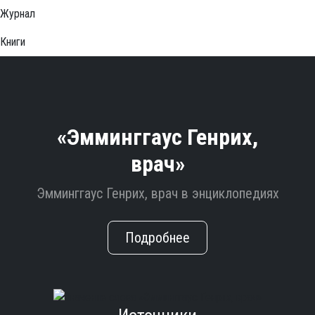
Журнал
Книги
«Эмминггаус Генрих,
врач»
Эмминггаус Генрих, врач в энциклопедиях
Подробнее