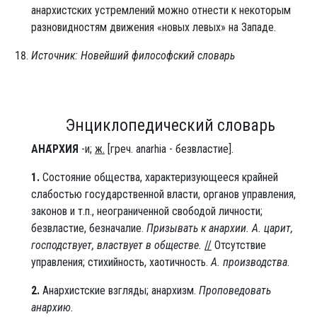
анархистских устремлений можно отнести к некоторым
разновидностям движения «новых левых» на Западе.
Источник: Новейший философский словарь
Энциклопедический словарь
АНА́РХИЯ
-и;
ж.
[греч. anarhia - безвластие].
1.
Состояние общества, характеризующееся крайней
слабостью государственной власти, органов управления,
законов и т.п., неограниченной свободой личности;
безвластие, безначалие.
Призывать к анархии.
А. царит,
господствует, властвует в обществе.
//
Отсутствие
управления; стихийность, хаотичность.
А. производства.
2.
Анархистские взгляды; анархизм.
Проповедовать
анархию.