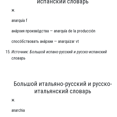
испанский словарь
ж.
anarquía f
ана́рхия произво́дства — anarquía de la producción
спосо́бствовать ана́рхии — anarquizar vt
Источник: Большой испано-русский и русско-испанский
словарь
Большой итальяно-русский и русско-
итальянский словарь
ж.
anarchia