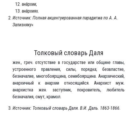
ана́рхии;
ана́рхиях.
Источник: Полная акцентуированная парадигма по А. А.
Зализняку»
Толковый словарь Даля
жен., греч. отсутствие в государстве или общине главы,
устроенного правления, силы, порядка; безвластие,
безначалие, многобоярщина, семибоярщина. Анархический,
анархичный к анархии относящийся. Анархист муж.
анархистка жен. заступник, покровитель, любитель
безначалия, смут, крамол.
Источник: Толковый словарь Даля. В.И. Даль. 1863-1866.