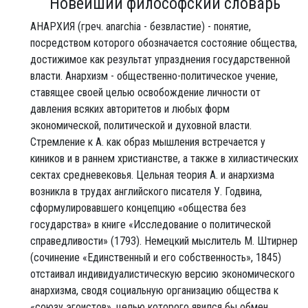
Новейший философский словарь
АНАРХИЯ (греч. anarchia - безвластие) - понятие,
посредством которого обозначается состояние общества,
достижимое как результат упразднения государственной
власти. Анархизм - общественно-политическое учение,
ставящее своей целью освобождение личности от
давления всяких авторитетов и любых форм
экономической, политической и духовной власти.
Стремление к А. как образ мышления встречается у
киников и в раннем христианстве, а также в хилиастических
сектах средневековья. Цельная теория А. и анархизма
возникла в трудах английского писателя У. Годвина,
сформулировавшего концепцию «общества без
государства» в книге «Исследование о политической
справедливости» (1793). Немецкий мыслитель М. Штирнер
(сочинение «Единственный и его собственность», 1845)
отстаивал индивидуалистическую версию экономического
анархизма, сводя социальную организацию общества к
«союзу эгоистов», целью которого явился бы обмен