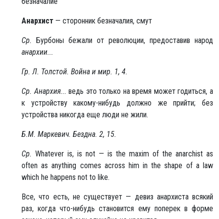
безначалие
Анархист
— сторонник безначалия, смут
Ср.
Бурбоны бежали от революции, предоставив народ
анархии...
Гр. Л. Толстой. Война и мир. 1, 4.
Ср.
Анархия...
ведь это только на время может годиться, а
к устройству какому-нибудь должно же прийти; без
устройства никогда еще люди не жили.
Б.М. Маркевич. Бездна. 2, 15.
Ср.
Whatever is, is not — is the maxim of the anarchist as
often as anything comes across him in the shape of a law
which he happens not to like.
Все, что есть, не существует — девиз анархиста всякий
раз, когда что-нибудь становится ему поперек в форме