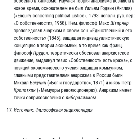
особенно в хилиазме. Научная теория анархизма возникла в
новое время, основателем ее был Уильям Годвин (Англия)
(«Enquiry concerning political justice», 1793; неполн. рус. пер.:
«О собственности», 1958). Нем. философ Макс
Штирнер
проповедовал анархизм в своем соч. «Единственный и его
собственность» (1845), защищая индивидуалистическую
концепцию в теории экономики, в то время как франц.
философ
Прудон,
теоретически обосновал анархистское
движение, выдвинул тезис «Собственность есть кража», с
позиций экономического учения защищая коммунизм;
главными представителями анархизма в России были
Михаил
Бакунин
(«Бог и государство», 1871) и князь Петр
Кропоткин
(«Мемуары революционера»). Анархизм имеет
точки соприкосновения с
либерализмом.
Источник: Философская энциклопедия