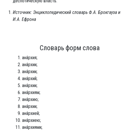
деспотическую власть.
Источник: Энциклопедический словарь Ф.А. Брокгауза и
И.А. Ефрона
Словарь форм слова
ана́рхия;
ана́рхии;
ана́рхии;
ана́рхий;
ана́рхии;
ана́рхиям;
ана́рхию;
ана́рхии;
ана́рхией;
ана́рхиею;
ана́рхиями;