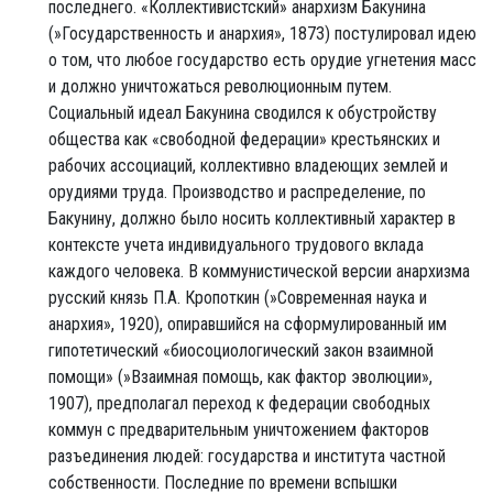
последнего. «Коллективистский» анархизм Бакунина
(»Государственность и анархия», 1873) постулировал идею
о том, что любое государство есть орудие угнетения масс
и должно уничтожаться революционным путем.
Социальный идеал Бакунина сводился к обустройству
общества как «свободной федерации» крестьянских и
рабочих ассоциаций, коллективно владеющих землей и
орудиями труда. Производство и распределение, по
Бакунину, должно было носить коллективный характер в
контексте учета индивидуального трудового вклада
каждого человека. В коммунистической версии анархизма
русский князь П.А. Кропоткин (»Современная наука и
анархия», 1920), опиравшийся на сформулированный им
гипотетический «биосоциологический закон взаимной
помощи» (»Взаимная помощь, как фактор эволюции»,
1907), предполагал переход к федерации свободных
коммун с предварительным уничтожением факторов
разъединения людей: государства и института частной
собственности. Последние по времени вспышки