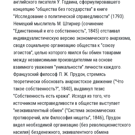
английского писателя У. Годвина, сформулировавшего
концепцию "общества без государства" в книге
"Исследование о политической справедливости" (1793).
Немецкий мыслитель М. Штирнер (сочинение
"Единственный и его собственность", 1845) отстаивал
индивидуалистическую версию экономического анархизма,
сводя социальную организацию общества к "союзу
эгоистов", целью которого явился бы обмен товарами
между независимыми производителями на основе
взаимного уважения "уникальности" личности каждого.
Французский философ П. Ж. Прудон, стремясь
теоретически обосновать анархистское движение ("Что
такое собственность?", 1840), выдвинул тезис
"Собственность есть кража". Исходя из того, что
источником несправедливости в обществе выступает
"неэквивалентный обмен" ("Система экономических
противоречий, или Философия нищеты", 1846), Прудон
видел необходимой организацию (без революционистского
насилия) безденежного, эквивалентного обмена