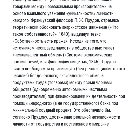
товарами между независимыми производителями на
основе взаимного уважения «уникальности» личности
каждого. Французский философ П. Ж. Прудон, стремясь
теоретически обосновать анархистское движение (»Что
такое собственность?», 1840), выдвинул тезис
«Собственность есть кража». Исходя из того, что
источником несправедливости в обществе выступает
«неэквивалентный обмен» (»Система экономических
противоречий, или Философия нищеты», 1846), Прудон
видел необходимой организацию (без революционистского
насилия) безденежного, эквивалентного обмена
продуктами труда (товарами) между всеми членами
общества (одновременно автономными частными
производителями) при финансировании их деятельности при
помощи «народного» (а не государственного) банка под
минимальный ссудный процент. Это обеспечило бы,
согласно Прудону, достижение реальной независимости
личности от государства и постепенное отмирание