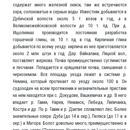
содержат много железной окиси, там же встречаются
охра, солоноватые и серные воды. Известняк добывается в
Дубичской волости около 5 т. возов в год, а в
Великоможейсковской волости до 10 т. пд. При д.
Ищолнянах производится постоянная разработка
горшечной глины, ок. 10 т. пд. в год. Кирпичная глина
добывается по всему уезду: кирпича из нее приготовляется
около 2 млн. штук в год. Дер. Вайкалаки, Ляцкой вол.,
поставляет жернова. Почва преимущественно суглинистая
и песчаная. Попадается и хрящеватая почва, смешанная с
черноземом. Вся площадь уезда лежит в системе р.
Немана, который протекает по уезду около 100 в. Он
судоходен на всем протяжении и незначительные пристани
на нем находятся при с. Докудове, Вашкевичах и др. В него
впадает р. Гавия, Нарев, Неманск, Лебеда, Липичанка,
Костра и др. По р. Гавии и р. Дзитве сплавляют лес. Более
значительные озера: Дуба (до 14 в окр.), Пеляса (до 11 в. в
окр.) и Матора. Болот довольно много, преимущественно в