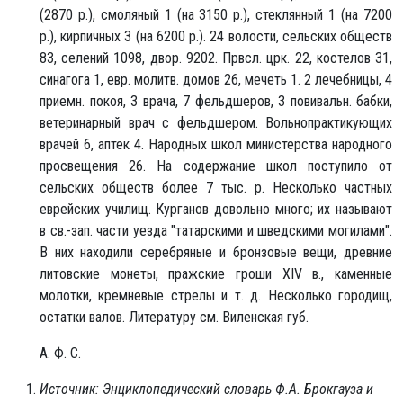
(2870 р.), смоляный 1 (на 3150 р.), стеклянный 1 (на 7200
р.), кирпичных 3 (на 6200 р.). 24 волости, сельских обществ
83, селений 1098, двор. 9202. Првсл. црк. 22, костелов 31,
синагога 1, евр. молитв. домов 26, мечеть 1. 2 лечебницы, 4
приемн. покоя, 3 врача, 7 фельдшеров, 3 повивальн. бабки,
ветеринарный врач с фельдшером. Вольнопрактикующих
врачей 6, аптек 4. Народных школ министерства народного
просвещения 26. На содержание школ поступило от
сельских обществ более 7 тыс. р. Несколько частных
еврейских училищ. Курганов довольно много; их называют
в св.-зап. части уезда "татарскими и шведскими могилами".
В них находили серебряные и бронзовые вещи, древние
литовские монеты, пражские гроши XIV в., каменные
молотки, кремневые стрелы и т. д. Несколько городищ,
остатки валов. Литературу см. Виленская губ.
А. Ф. С.
Источник: Энциклопедический словарь Ф.А. Брокгауза и