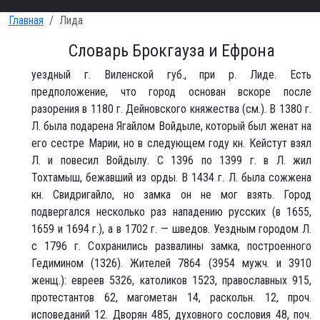
Главная
Лида
Словарь Брокгауза и Ефрона
уездный г. Виленской губ., при р. Лиде. Есть
предположение, что город основан вскоре после
разорения в 1180 г. Дейновского княжества (см.). В 1380 г.
Л. была подарена Ягайлом Войдыле, который был женат на
его сестре Марии, но в следующем году кн. Кейстут взял
Л. и повесил Войдылу. С 1396 по 1399 г. в Л. жил
Тохтамыш, бежавший из орды. В 1434 г. Л. была сожжена
кн. Свидригайло, но замка он не мог взять. Город
подвергался несколько раз нападению русских (в 1655,
1659 и 1694 г.), а в 1702 г. — шведов. Уездным городом Л.
с 1796 г. Сохранились развалины замка, построенного
Гедимином (1326). Жителей 7864 (3954 мужч. и 3910
женщ.): евреев 5326, католиков 1523, православных 915,
протестантов 62, магометан 14, раскольн. 12, проч.
исповеданий 12. Дворян 485, духовного сословия 48, поч.