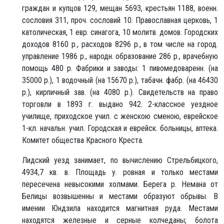
граждан и купцов 129, мещан 5693, крестьян 1188, военн.
сословия 311, проч. сословий 10. Православная церковь, 1
католическая, 1 евр. синагога, 10 молитв. домов. Городских
доходов 8160 р., расходов 8296 р., в том числе на город.
управление 1986 р., народн. образование 286 р., врачебную
помощь 480 р. Фабрики и заводы: 1 пивомедоваренн. (на
35000 р.), 1 водочный (на 15670 р.), табачн. фабр. (на 46430
р.), кирпичный зав. (на 4080 р.). Свидетельств на право
торговли в 1893 г. выдано 942. 2-классное уездное
училище, приходское учил. с женскою сменою, еврейское
1-кл. начальн. учил. Городская и еврейск. больницы, аптека.
Комитет общества Красного Креста.
Лидский уезд занимает, по вычислению Стрельбицкого,
4934,7 кв. в. Площадь у. ровная и только местами
пересечена невысокими холмами. Берега р. Немана от
Белицы возвышенны и местами образуют обрывы. В
имении Юндзила находится магнитная руда. Местами
находятся железные и серные колчеданы; болота