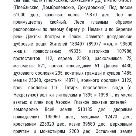
сев.-зап. части (Пелясские, Конявские и др.) и на юго-вост.
(Плебанские, Домбровенские, Докудовские). Под лесом
61000 дес.; казенных лесов 19870 дес. Лес по
преимуществу хвойный. Леса главным образом
расположены по левому берегу р. Немана и по берегам
реки Дзитвы, Костры и Плясы. Славятся докудовские
дубровые рощи. Жителей 183497 (89977 мжч. и 93500
жнщ.): православных 49335, католиков 107986,
протестантов 112, евреев 25420, раскольников 72,
магометан 521, прочих исповеданий 51. Дворян 4430,
духовного сословия 235, почетных граждан и купцов 1485,
мещан 25348, крестьян 148711, военного сословия 3122,
проч. сословий 116. Татары переселены сюда (с.
Некратунзе) вел. кн. литовским в 1395 и 1398 г., из числа
взятых в плен под Азовом. Главное занятие жителей —
земледелие. Всей земли 513135 дес.: дворянам
принадлежит 195960 дес., мещанам 12470 дес.,
крестьянам 225320 дес., казне 39580 дес., церковным
причтам и монастырям 2200 дес. Остальная земля