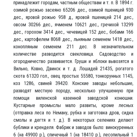
принадлежит городам, частным обществам и т. п. В 1894 г.
озимой рожью засеяно 65206 дес., озимой пшеницей 930
дес., яровой рожью 958 д., яровой пшеницей 214 дес.,
овсом 30266 дес., ячменем 10621 дес., гречихой 13299
дес., горохом 3414 дес., чечевицей 152 дес., бобами 166
дес., картофелем 8068 дес., льняным семенем 1418 дес.,
конопляным семенем 211 дес. В незначительном
количестве разводится свекловица. Садоводство и
огородничество развивается. Груши и яблоки вывозятся в
Вильно, Ковно, Двинск и т. д. Лошадей 21435, рогатого
скота 61320 гол., овец простых 55580, тонкорунных 1145,
коз 1286, свиней 39420. Конские заводы небольшие,
разводят местную породу, несколько улучшенную при
помощи виленской казенной заводской конюшни.
Кустарные промыслы мало развиты, кроме лесных
(отправка леса по Неману, рубка и заготовка дров, сидка
смолы и дегтя и т. д.). В некоторых селениях делают
бублики и кренделя. Фабрик и заводов было: винокуренных
6 (на 49900 р.), спичечный 1 (на 18410 р.), лесопильный 1