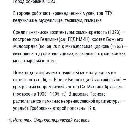
Город основан в 1323.
В городе работают: краеведческий музей, три ПТУ,
педучилище, музучилище, техникум, гимназия.
Среди памятников архитектуры: замок-крепость (1323) —
построен при Гедимине(
см.
ГЕДИМИН); костел Божьего
Милосердия (конец 20 в.); Михайловская церковь (1863) —
выполнена в духе классицизма, изначально строилась как
монастырский костел.
Немало достопримечательностей можно увидеть и в
окрестностях Лиды. В селе Белогруда (Лидский район) —
прекрасный неороманский костел Св. Михаила Архангела
(построен в 1900—1905 гг.). В деревне Тарново
располагается памятник неоренессансной архитектуры —
усадьба Грабовских второй половины 19 в.
Источник: Энциклопедический словарь