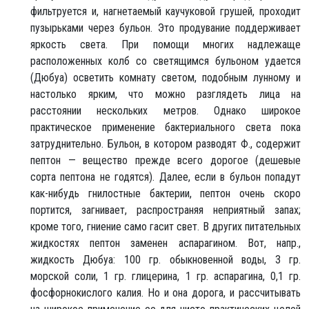
фильтруется и, нагнетаемый каучуковой грушей, проходит
пузырьками через бульон. Это продувание поддерживает
яркость света. При помощи многих надлежаще
расположенных колб со светящимся бульоном удается
(Дюбуа) осветить комнату светом, подобным лунному и
настолько ярким, что можно разглядеть лица на
расстоянии нескольких метров. Однако широкое
практическое применение бактериального света пока
затруднительно. Бульон, в котором разводят Ф., содержит
пептон — вещество прежде всего дорогое (дешевые
сорта пептона не годятся). Далее, если в бульон попадут
как-нибудь гнилостные бактерии, пептон очень скоро
портится, загнивает, распространяя неприятный запах;
кроме того, гниение само гасит свет. В других питательных
жидкостях пептон заменен аспарагином. Вот, напр.,
жидкость Дюбуа: 100 гр. обыкновенной воды, 3 гр.
морской соли, 1 гр. глицерина, 1 гр. аспарагина, 0,1 гр.
фосфорнокислого калия. Но и она дорога, и рассчитывать