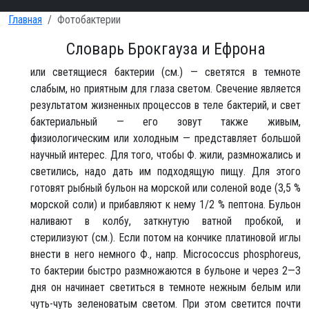
Главная
Фотобактерии
Словарь Брокгауза и Ефрона
или светящиеся бактерии (см.) — светятся в темноте
слабым, но приятным для глаза светом. Свечение является
результатом жизненных процессов в теле бактерий, и свет
бактериальный — его зовут также живым,
физиологическим или холодным — представляет большой
научный интерес. Для того, чтобы Ф. жили, размножались и
светились, надо дать им подходящую пищу. Для этого
готовят рыбный бульон на морской или соленой воде (3,5 %
морской соли) и прибавляют к нему 1/2 % пептона. Бульон
наливают в колбу, заткнутую ватной пробкой, и
стерилизуют (см.). Если потом на кончике платиновой иглы
внести в него немного Ф., напр. Micrococcus phosphoreus,
то бактерии быстро размножаются в бульоне и через 2—3
дня он начинает светиться в темноте нежным белым или
чуть-чуть зеленоватым светом. При этом светится почти