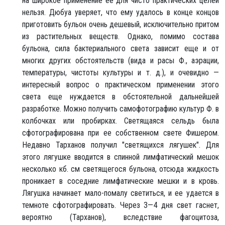
на широкое применение ее для чисто практических целей
нельзя. Дюбуа уверяет, что ему удалось в конце концов
приготовить бульон очень дешевый, исключительно притом
из растительных веществ. Однако, помимо состава
бульона, сила бактериального света зависит еще и от
многих других обстоятельств (вида и расы Ф., аэрации,
температуры, чистоты культуры и т. д.), и очевидно —
интересный вопрос о практическом применении этого
света еще нуждается в обстоятельной дальнейшей
разработке. Можно получить самофотографию культур Ф. в
колбочках или пробирках. Светящаяся сельдь была
сфотографирована при ее собственном свете Фишером.
Недавно Тарханов получил "светящихся лягушек". Для
этого лягушке вводится в спинной лимфатический мешок
несколько кб. см светящегося бульона, отсюда жидкость
проникает в соседние лимфатические мешки и в кровь.
Лягушка начинает мало-помалу светиться, и ее удается в
темноте сфотографировать. Через 3—4 дня свет гаснет,
вероятно (Тарханов), вследствие фагоцитоза,