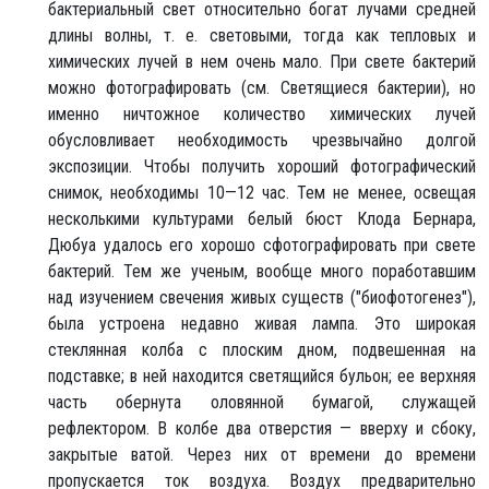
бактериальный свет относительно богат лучами средней
длины волны, т. е. световыми, тогда как тепловых и
химических лучей в нем очень мало. При свете бактерий
можно фотографировать (см. Светящиеся бактерии), но
именно ничтожное количество химических лучей
обусловливает необходимость чрезвычайно долгой
экспозиции. Чтобы получить хороший фотографический
снимок, необходимы 10—12 час. Тем не менее, освещая
несколькими культурами белый бюст Клода Бернара,
Дюбуа удалось его хорошо сфотографировать при свете
бактерий. Тем же ученым, вообще много поработавшим
над изучением свечения живых существ ("биофотогенез"),
была устроена недавно живая лампа. Это широкая
стеклянная колба с плоским дном, подвешенная на
подставке; в ней находится светящийся бульон; ее верхняя
часть обернута оловянной бумагой, служащей
рефлектором. В колбе два отверстия — вверху и сбоку,
закрытые ватой. Через них от времени до времени
пропускается ток воздуха. Воздух предварительно