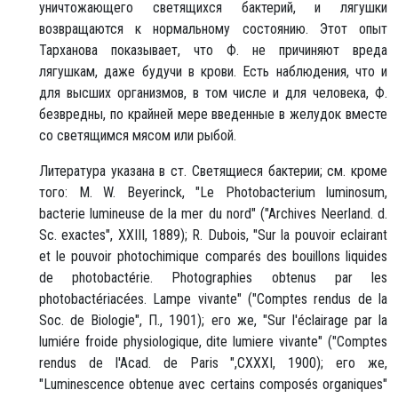
уничтожающего светящихся бактерий, и лягушки
возвращаются к нормальному состоянию. Этот опыт
Тарханова показывает, что Ф. не причиняют вреда
лягушкам, даже будучи в крови. Есть наблюдения, что и
для высших организмов, в том числе и для человека, Ф.
безвредны, по крайней мере введенные в желудок вместе
со светящимся мясом или рыбой.
Литература указана в ст. Светящиеся бактерии; см. кроме
того: М. W. Beyerinck, "Le Photobacterium luminosum,
bacterie lumineuse de la mer du nord" ("Archives Neerland. d.
Sc. exactes", XXIII, 1889); R. Dubois, "Sur la pouvoir eclairant
et le pouvoir photochimique comparés des bouillons liquides
de photobactérie. Photographies obtenus par les
photobactériacées. Lampe vivante" ("Comptes rendus de la
Soc. de Biologie", П., 1901); его же, "Sur l'éclairage par la
lumiére froide physiologique, dite lumiere vivante" ("Comptes
rendus de l'Acad. de Paris ",CΧΧΧΙ, 1900); его же,
"Luminescence obtenue avec certains composés organiques"