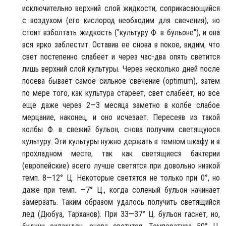
исключительно верхний слой жидкости, соприкасающийся
с воздухом (его кислород необходим для свечения), но
стоит взболтать жидкость ("культуру Ф. в бульоне"), и она
вся ярко заблестит. Оставив ее снова в покое, видим, что
свет постепенно слабеет и через час-два опять светится
лишь верхний слой культуры. Через несколько дней после
посева бывает самое сильное свечение (optimum), затем
по мере того, как культура стареет, свет слабеет, но все
еще даже через 2—3 месяца заметно в колбе слабое
мерцание, наконец, и оно исчезает. Пересеяв из такой
колбы Ф. в свежий бульон, снова получим светящуюся
культуру. Эти культуры нужно держать в темном шкафу и в
прохладном месте, так как светящиеся бактерии
(европейские) всего лучше светятся при довольно низкой
темп. 8—12° Ц. Некоторые светятся не только при 0°, но
даже при темп. —7° Ц., когда соленый бульон начинает
замерзать. Таким образом удалось получить светящийся
лед (Дюбуа, Тарханов). При 33—37° Ц. бульон гаснет, но,