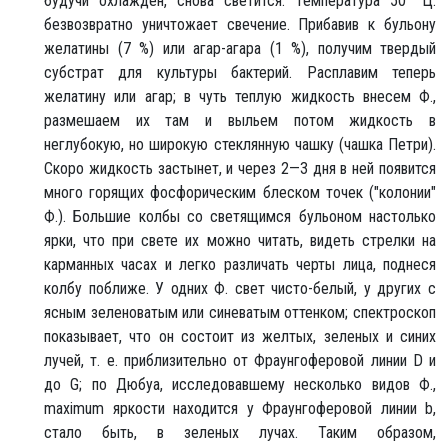
будучи охлажден, снова светится. Температура 50° Ц.
безвозвратно уничтожает свечение. Прибавив к бульону
желатины (7 %) или агар-агара (1 %), получим твердый
субстрат для культуры бактерий. Расплавим теперь
желатину или агар; в чуть теплую жидкость внесем Ф.,
размешаем их там и выльем потом жидкость в
неглубокую, но широкую стеклянную чашку (чашка Петри).
Скоро жидкость застынет, и через 2—3 дня в ней появится
много горящих фосфорическим блеском точек ("колонии"
Ф.). Большие колбы со светящимся бульоном настолько
ярки, что при свете их можно читать, видеть стрелки на
карманных часах и легко различать черты лица, поднеся
колбу поближе. У одних Ф. свет чисто-белый, у других с
ясным зеленоватым или синеватым оттенком; спектроскоп
показывает, что он состоит из желтых, зеленых и синих
лучей, т. е. приблизительно от Фраунгоферовой линии D и
до G; по Дюбуа, исследовавшему несколько видов Ф.,
maximum яркости находится у Фраунгоферовой линии b,
стало быть, в зеленых лучах. Таким образом,