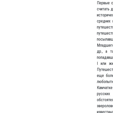
Первые сколько-нибудь обстоятельные сведения о народностях, населяющих Р. (если не считать древнейших, относившихся к ранее жившим здесь народам и дошедших до нас в исторических и географических трудах писателей классической древности и начала средних веков, а также и более или менее кратких известий, записанных некоторыми путешественниками по Р., начиная с XIII и по XVII столетие), мы находим у путешественников-исследователей XVIII века, преимущественно ученых академиков, посылавшихся для исследования нашего отечества: Палласа, Гмелина Старшего, Гмелина Младшего, Миллера, Фалька, Гюльденштедта, Георги, Штеллера, Лепехина, Крашенинникова др., а также у немногих подневольных или добровольных наблюдателей, случайно попадавших в более отдаленные края империи (напр. пленный швед Штраленберг при Петре I или живший в конце XVII в. любознательный амстердамский бургомистр Витсен). Путешественники-академики интересовались как собственно русским населением, так, и еще более, жившими в пределах Р. инородцами, находя в них более оригинального и любопытног