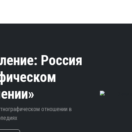
ление: Россия
афическом
ении»
 этнографическом отношении в
опедиях