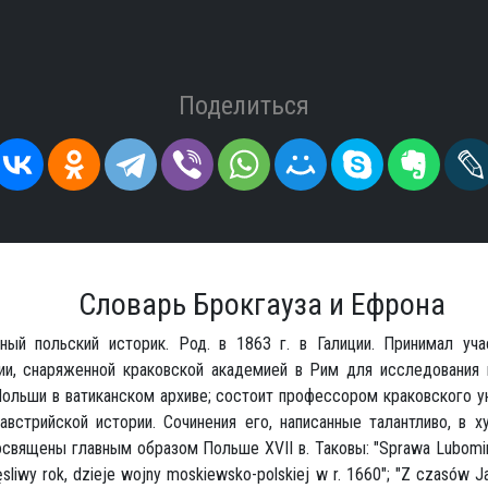
Поделиться
Словарь Брокгауза и Ефрона
ный польский историк. Род. в 1863 г. в Галиции. Принимал уча
ии, снаряженной краковской академией в Рим для исследования 
Польши в ватиканском архиве; состоит профессором краковского у
австрийской истории. Сочинения его, написанные талантливо, в 
освящены главным образом Польше XVII в. Таковы: "Sprawa Lubomi
zęsliwy rok, dzieje wojny moskiewsko-polskiej w r. 1660"; "Z czasów J