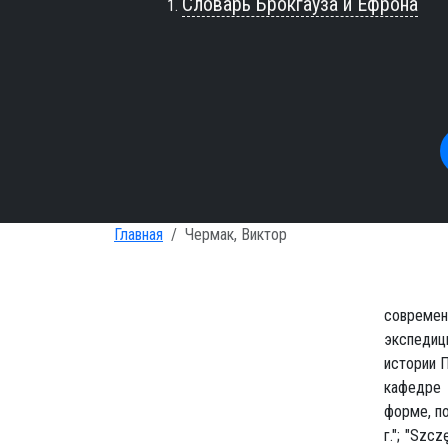
Словарь Брокгауза и Ефрона
Главная
Чермак, Виктор
современ
экспедиц
истории 
кафедре 
форме, п
г."; "Szc