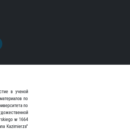
стие в ученой
материалов по
ниверситета по
художественной
rskiego w 1664
ana Kazimierza"