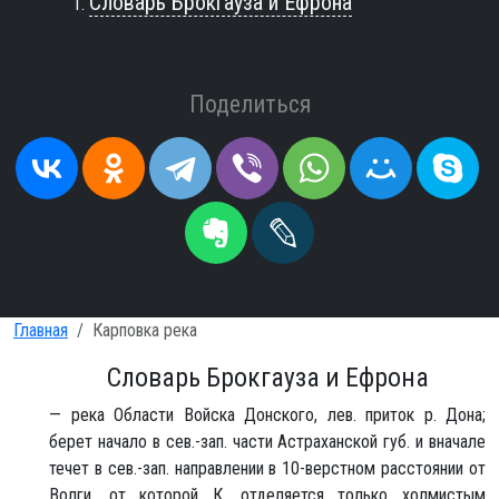
Словарь Брокгауза и Ефрона
Поделиться
Главная
Карповка река
Словарь Брокгауза и Ефрона
— река Области Войска Донского, лев. приток р. Дона;
берет начало в сев.-зап. части Астраханской губ. и вначале
течет в сев.-зап. направлении в 10-верстном расстоянии от
Волги, от которой К. отделяется только холмистым