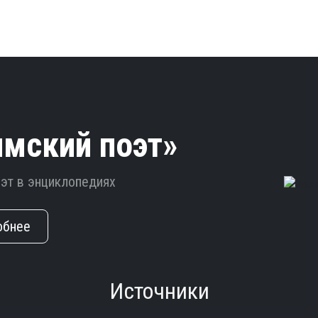
имский поэт»
оэт в энциклопедиях
обнее
Источники