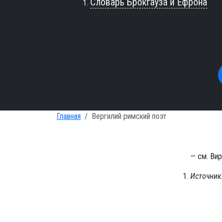
Словарь Брокгауза и Ефрона
Главная
Вергилий римский поэт
— см. Вир
Источник: