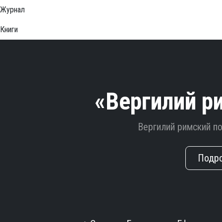
Журнал
Книги
«Вергилий р
Вергилий римский п
Подр